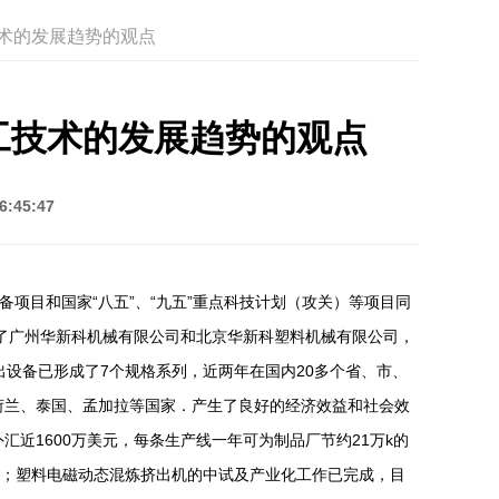
术的发展趋势的观点
工技术的发展趋势的观点
:45:47
“
”
“
”
备项目和国家
八五
、
九五
重点科技计划（攻关）等项目同
了广州华新科机械有限公司和北京华新科塑料机械有限公司，
7
20
出设备已形成了
个规格系列，近两年在国内
多个省、市、
荷兰、泰国、孟加拉等国家．产生了良好的经济效益和社会效
1600
21
k
外汇近
万美元，每条生产线一年可为制品厂节约
万
的
；塑料电磁动态混炼挤出机的中试及产业化工作已完成，目