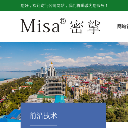
您好，欢迎访问公司网站，我们将竭诚为您服务！
网站
前沿技术