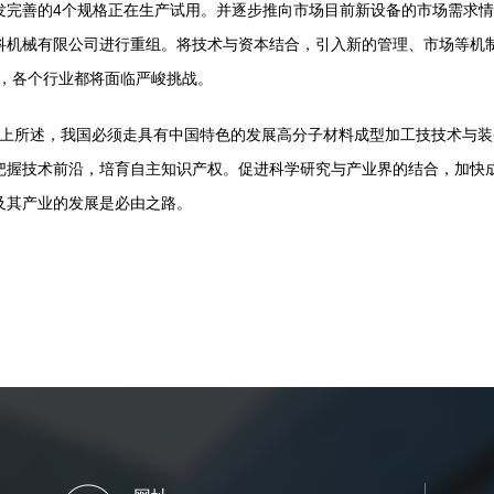
4
发完善的
个规格正在生产试用。并逐步推向市场目前新设备的市场需求情
科机械有限公司进行重组。将技术与资本结合，引入新的管理、市场等机
，各个行业都将面临严峻挑战。
上所述，我国必须走具有中国特色的发展高分子材料成型加工技技术与装
把握技术前沿，培育自主知识产权。促进科学研究与产业界的结合，加快
及其产业的发展是必由之路。