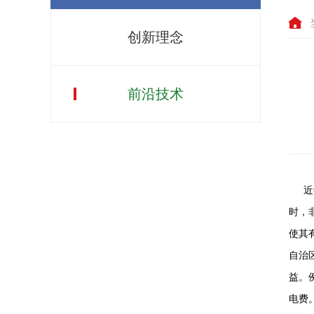
创新理念
前沿技术
近
时，
使其
自治
益。
电费